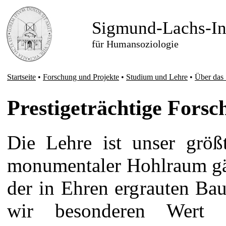
Sigmund-Lachs-Ins
für Humansoziologie
Startseite
•
Forschung und Projekte
•
Studium und Lehre
•
Über das
Prestigeträchtige Forsc
Die Lehre ist unser größ
monumentaler Hohlraum gäh
der in Ehren ergrauten Ba
wir besonderen Wert a